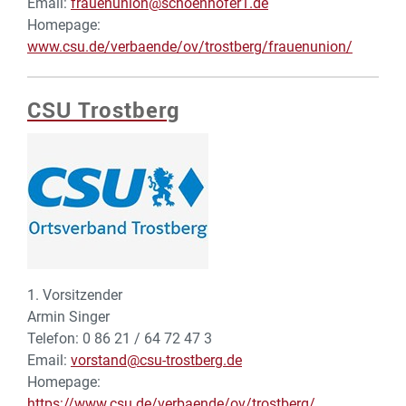
Email:
frauenunion@schoenhofer1.de
Homepage:
www.csu.de/verbaende/ov/trostberg/frauenunion/
CSU Trostberg
1. Vorsitzender
Armin Singer
Telefon: 0 86 21 / 64 72 47 3
Email:
vorstand@csu-trostberg.de
Homepage:
https://www.csu.de/verbaende/ov/trostberg/