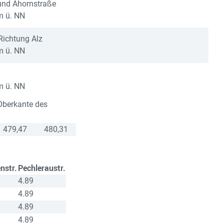
und Ahornstraße
m ü. NN
Richtung Alz
m ü. NN
m ü. NN
Oberkante des
479,47
480,31
nstr.
Pechleraustr.
4.89
4.89
4.89
4.89