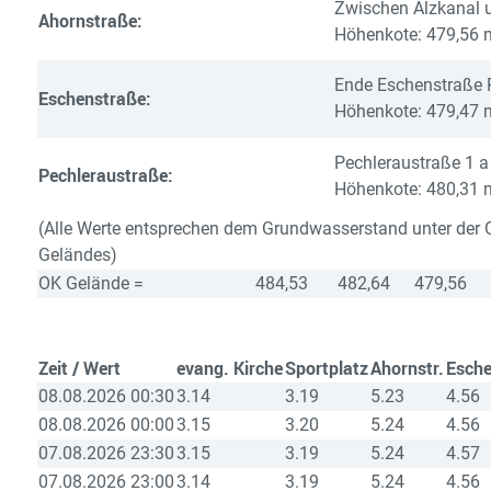
Zwischen Alzkanal 
Ahornstraße:
Höhenkote: 479,56 
Ende Eschenstraße 
Eschenstraße:
Höhenkote: 479,47 
Pechleraustraße 1 a
Pechleraustraße:
Höhenkote: 480,31 
(Alle Werte entsprechen dem Grundwasserstand unter der 
Geländes)
OK Gelände =
484,53
482,64
479,56
Zeit / Wert
evang. Kirche
Sportplatz
Ahornstr.
Esche
08.08.2026 00:30
3.14
3.19
5.23
4.56
08.08.2026 00:00
3.15
3.20
5.24
4.56
07.08.2026 23:30
3.15
3.19
5.24
4.57
07.08.2026 23:00
3.14
3.19
5.24
4.56