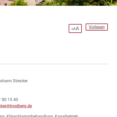
Vorlesen
A
A
A
Johann Strecker
/ 80 15 40
cker@trostberg.de
ung, Klärschlammbehandlung, Kanalbetrieb