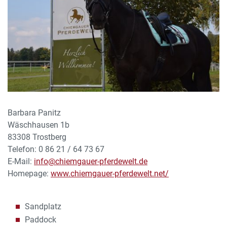
Barbara Panitz
Wäschhausen 1b
83308 Trostberg
Telefon: 0 86 21 / 64 73 67
E-Mail:
info@chiemgauer-pferdewelt.de
Homepage:
www.chiemgauer-pferdewelt.net/
Sandplatz
Paddock