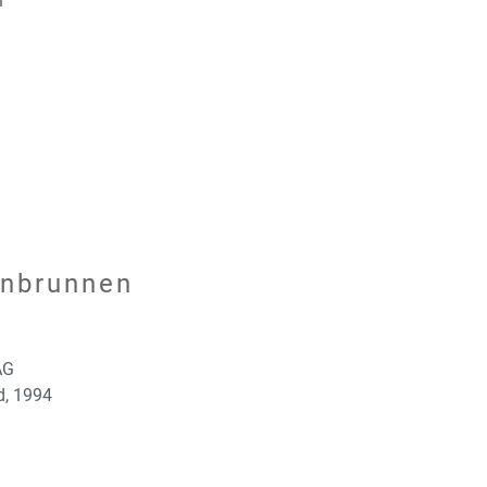
1
enbrunnen
AG
d, 1994