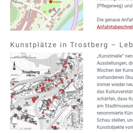
(Pflegerweg) und
Die genaue Anfah
Anfahrtsbeschre
Kunstplätze in Trostberg – Le
„Kunstmeile“ nen
Ausstellungen, di
Wochen der Kunst
vorhandenen Sku
immer wieder neue
das Kulturverstä
schärfen, dass K
am Stadtmuseum v
renommierte Küns
Schau stellen, u
Kunstobjekte vor