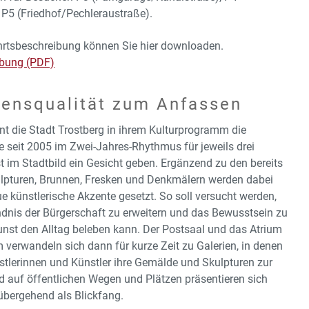
 P5 (Friedhof/Pechleraustraße).
rtsbeschreibung können Sie hier downloaden.
ibung (PDF)
bensqualität zum Anfassen
nt die Stadt Trostberg in ihrem Kulturprogramm die
e seit 2005 im Zwei-Jahres-Rhythmus für jeweils drei
 im Stadtbild ein Gesicht geben. Ergänzend zu den bereits
lpturen, Brunnen, Fresken und Denkmälern werden dabei
 künstlerische Akzente gesetzt. So soll versucht werden,
ndnis der Bürgerschaft zu erweitern und das Bewusstsein zu
unst den Alltag beleben kann. Der Postsaal und das Atrium
erwandeln sich dann für kurze Zeit zu Galerien, in denen
tlerinnen und Künstler ihre Gemälde und Skulpturen zur
nd auf öffentlichen Wegen und Plätzen präsentieren sich
übergehend als Blickfang.