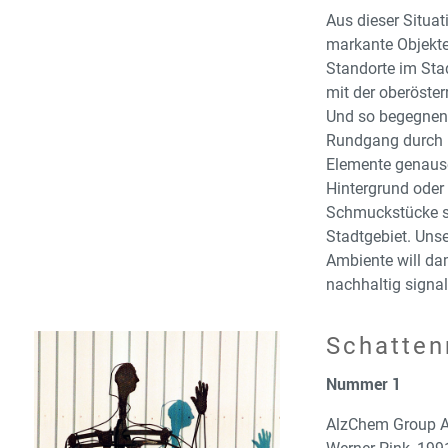
Aus dieser Situat
markante Objekte
Standorte im Sta
mit der oberöste
Und so begegnen 
Rundgang durch u
Elemente genaus
Hintergrund oder 
Schmuckstücke st
Stadtgebiet. Unse
Ambiente will dam
nachhaltig signal
Schatte
Nummer 1
AlzChem Group 