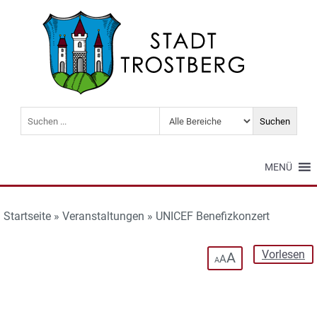
MENÜ
Startseite
»
Veranstaltungen
»
UNICEF Benefizkonzert
Vorlesen
A
A
A