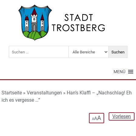
MENÜ
Startseite
»
Veranstaltungen
»
Han’s Klaffl – „Nachschlag! Eh
ich es vergesse …“
Vorlesen
A
A
A