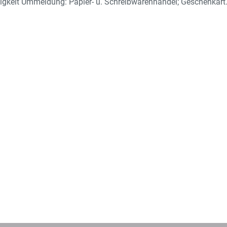
tigkeit Ummeldung: Papier- u. Schreibwarenhandel; Geschenkart