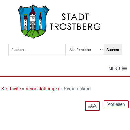
MENÜ
Startseite
»
Veranstaltungen
»
Seniorenkino
Vorlesen
A
A
A