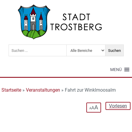
MENÜ
Startseite
»
Veranstaltungen
»
Fahrt zur Winklmoosalm
Vorlesen
A
A
A