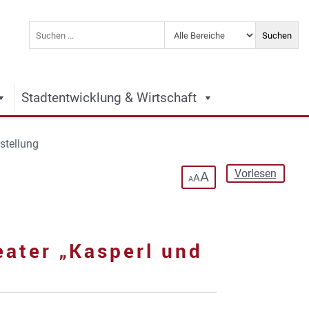
Stadtentwicklung & Wirtschaft
stellung
Vorlesen
A
A
A
eater „Kasperl und