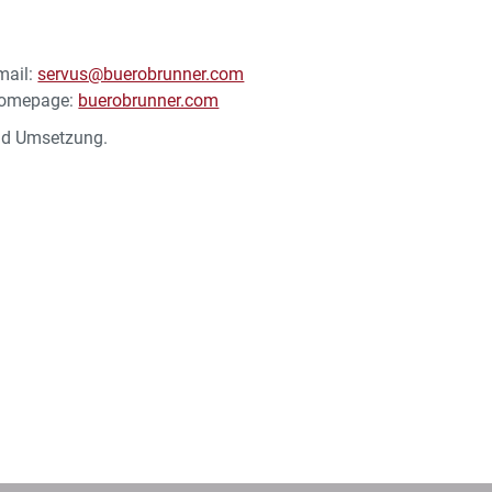
mail:
servus@buerobrunner.com
omepage:
buerobrunner.com
und Umsetzung.