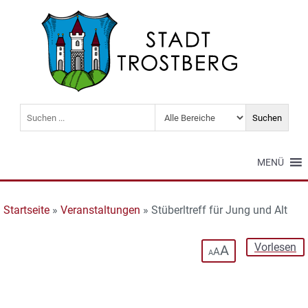
MENÜ
Startseite
»
Veranstaltungen
»
Stüberltreff für Jung und Alt
Vorlesen
A
A
A