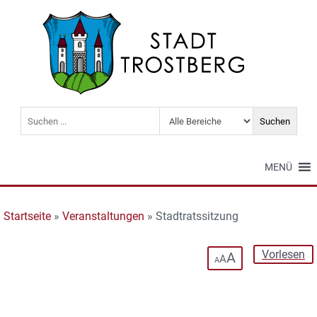
MENÜ
Startseite
»
Veranstaltungen
»
Stadtratssitzung
Vorlesen
A
A
A