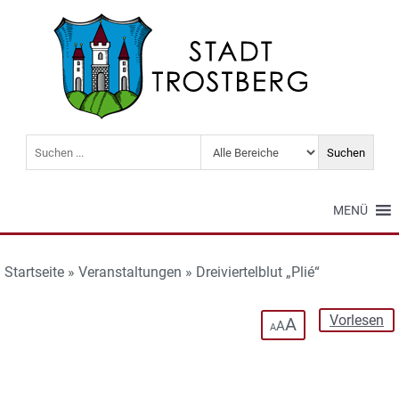
MENÜ
Startseite
»
Veranstaltungen
»
Dreiviertelblut „Plié“
Vorlesen
A
A
A