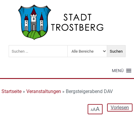
MENÜ
Startseite
»
Veranstaltungen
»
Bergsteigerabend DAV
Vorlesen
A
A
A