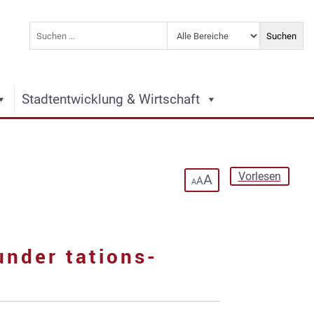
Stadtentwicklung & Wirtschaft
Vorlesen
A
A
A
nder tations-