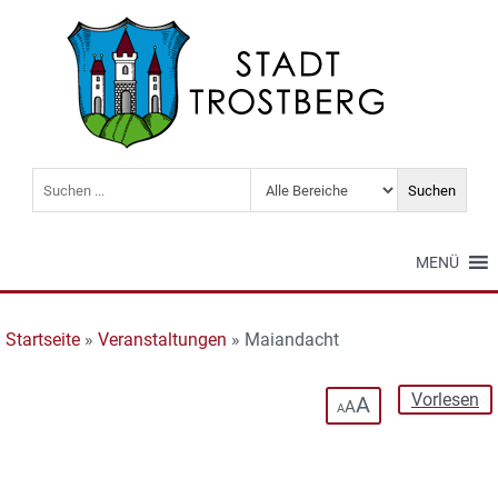
MENÜ
Startseite
»
Veranstaltungen
»
Maiandacht
Vorlesen
A
A
A