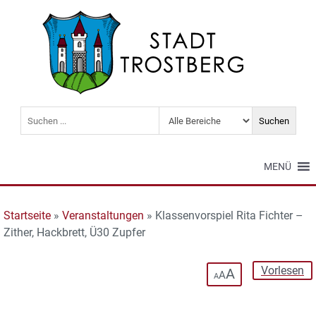
MENÜ
Startseite
»
Veranstaltungen
»
Klassenvorspiel Rita Fichter –
Zither, Hackbrett, Ü30 Zupfer
Vorlesen
A
A
A