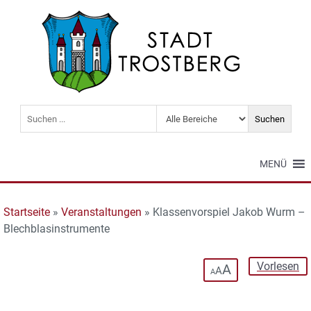
MENÜ
Startseite
»
Veranstaltungen
»
Klassenvorspiel Jakob Wurm –
Blechblasinstrumente
Vorlesen
A
A
A