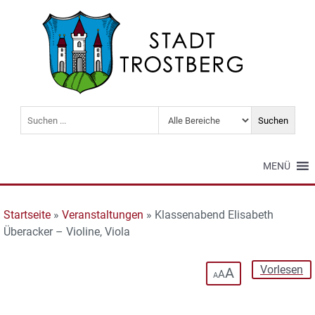
MENÜ
Startseite
»
Veranstaltungen
»
Klassenabend Elisabeth
Überacker – Violine, Viola
Vorlesen
A
A
A