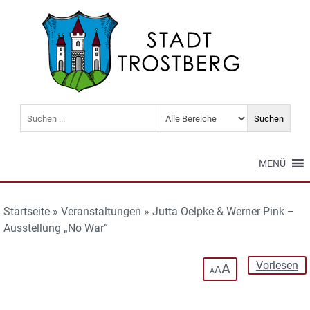
MENÜ
Startseite
»
Veranstaltungen
»
Jutta Oelpke & Werner Pink –
Ausstellung „No War“
Vorlesen
A
A
A