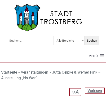
MENÜ
Startseite
»
Veranstaltungen
»
Jutta Oelpke & Werner Pink –
Ausstellung „No War“
Vorlesen
A
A
A