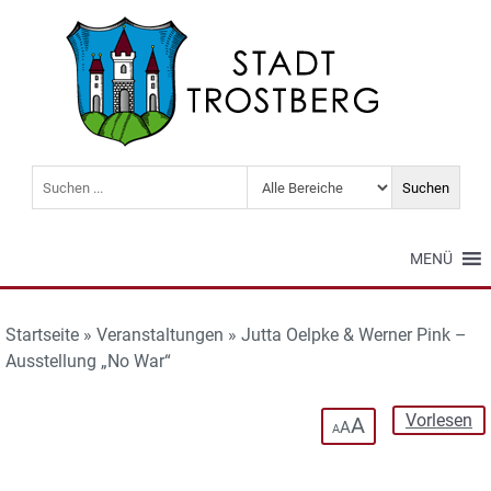
MENÜ
Startseite
»
Veranstaltungen
»
Jutta Oelpke & Werner Pink –
Ausstellung „No War“
Vorlesen
A
A
A