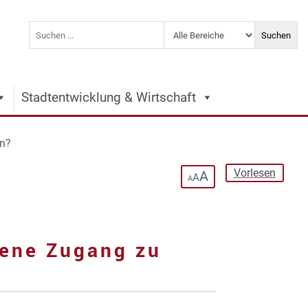
Stadtentwicklung & Wirtschaft
en?
Vorlesen
A
A
A
bene Zugang zu