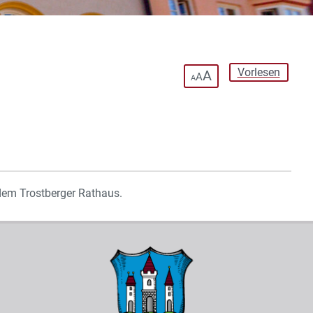
Vorlesen
A
A
A
dem Trostberger Rathaus.